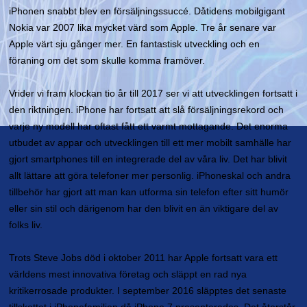
iPhonen snabbt blev en försäljningssuccé. Dåtidens mobilgigant
Nokia var 2007 lika mycket värd som Apple. Tre år senare var
Apple värt sju gånger mer. En fantastisk utveckling och en
föraning om det som skulle komma framöver.
Vrider vi fram klockan tio år till 2017 ser vi att utvecklingen fortsatt i
den riktningen. iPhone har fortsatt att slå försäljningsrekord och
varje ny modell har oftast fått ett varmt mottagande. Det enorma
utbudet av appar och utvecklingen till ett mer mobilt samhälle har
gjort smartphones till en integrerade del av våra liv. Det har blivit
allt lättare att göra telefoner mer personlig. iPhoneskal och andra
tillbehör har gjort att man kan utforma sin telefon efter sitt humör
eller sin stil och därigenom har den blivit en än viktigare del av
folks liv.
Trots Steve Jobs död i oktober 2011 har Apple fortsatt vara ett
världens mest innovativa företag och släppt en rad nya
kritikerrosade produkter. I september 2016 släpptes det senaste
tillskottet i iPhonefamiljen då iPhone 7 presenterades. Det återstår