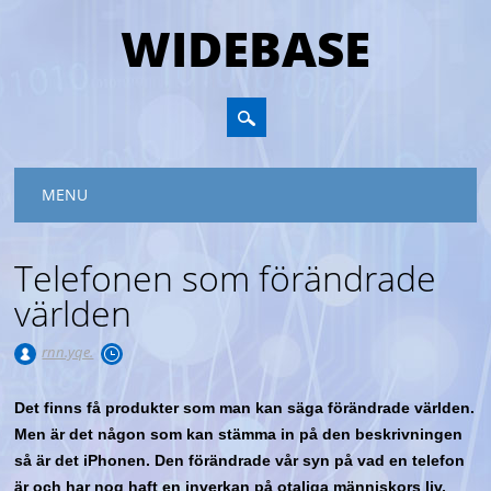
WIDEBASE
Huvudmeny
Hoppa till innehåll
MENU
Telefonen som förändrade
världen
rnn.yqe.
Det finns få produkter som man kan säga förändrade världen.
Men är det någon som kan stämma in på den beskrivningen
så är det iPhonen. Den förändrade vår syn på vad en telefon
är och har nog haft en inverkan på otaliga människors liv.